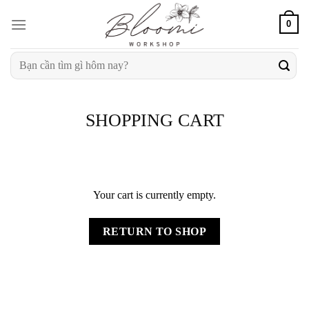
Skip
0
to
content
Search
for:
SHOPPING CART
Your cart is currently empty.
RETURN TO SHOP