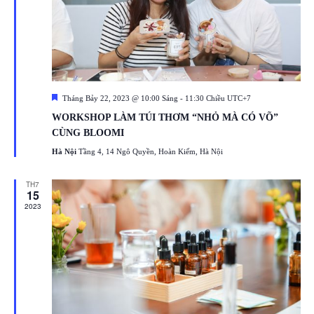
Featured
Tháng Bảy 22, 2023 @ 10:00 Sáng
-
11:30 Chiều
UTC+7
WORKSHOP LÀM TÚI THƠM “NHỎ MÀ CÓ VÕ”
CÙNG BLOOMI
Hà Nội
Tầng 4, 14 Ngô Quyền, Hoàn Kiếm, Hà Nội
TH7
15
2023