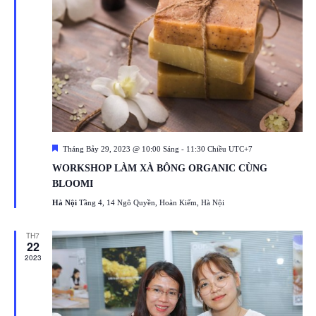
Featured
Tháng Bảy 29, 2023 @ 10:00 Sáng
-
11:30 Chiều
UTC+7
WORKSHOP LÀM XÀ BÔNG ORGANIC CÙNG
BLOOMI
Hà Nội
Tầng 4, 14 Ngô Quyền, Hoàn Kiếm, Hà Nội
TH7
22
2023