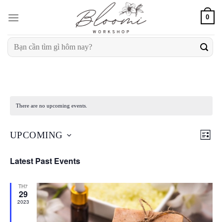
Skip
0
to
content
Search
for:
There are no upcoming events.
Views
Even
UPCOMING
LIST
Navig
View
Select
Navig
Latest Past Events
date.
TH7
29
2023