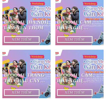
BLOOMI| [HÀ NỘI]
BLOOMI| CẮM
LÀM NẾN THƠM
HOA NGHỆ
THUẬT #29.04
XEM THÊM
XEM THÊM
BLOOMI| TRANG
BLOOMI | CẮM
TRÍ CHẬU CÂY
HOA NGHỆ
THỦY TINH#0306
THUẬT #10.06
XEM THÊM
XEM THÊM