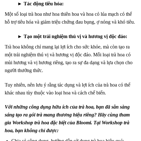
►
Tác động tiêu hóa:
Một số loại trà hoa như hoa thiên hoa và hoa cỏ lúa mạch có thể
hỗ trợ tiêu hóa và giảm triệu chứng đau bụng, ợ nóng và khó tiêu.
►
Tạo một trải nghiệm thú vị và hương vị độc đáo:
Trà hoa không chỉ mang lại lợi ích cho sức khỏe, mà còn tạo ra
một trải nghiệm thú vị và hương vị độc đáo. Mỗi loại trà hoa có
mùi hương và vị hương riêng, tạo ra sự đa dạng và lựa chọn cho
người thưởng thức.
Tuy nhiên, nên lưu ý rằng tác dụng và lợi ích của trà hoa có thể
khác nhau tùy thuộc vào loại hoa và cách chế biến.
Với những công dụng hữu ích của trà hoa, bạn đã sẵn sàng
sáng tạo ra gói trà mang thương hiệu riêng? Hãy cùng tham
gia Workshop trà hoa đặc biệt của Bloomi. Tại Workshop
trà
hoa
, bạn không chỉ được:
Chia sẻ công dụng, hướng dẫn sử dụng trà hoa hiệu quả;