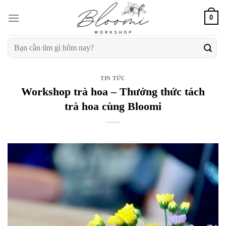
Skip
0
to
content
Search
for:
TIN TỨC
Workshop trà hoa – Thưởng thức tách
trà hoa cùng Bloomi